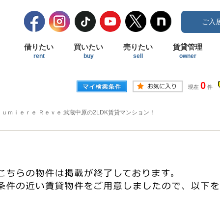
ご入
借りたい
買いたい
売りたい
賃貸管理
rent
buy
sell
owner
0
現在
件
Ｌｕｍｉｅｒｅ Ｒｅｖｅ 武蔵中原の2LDK賃貸マンション！