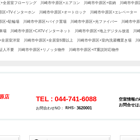
区+全居室フローリング
川崎市中原区+エアコン
川崎市中原区+収納
川崎市中原
原区+TVインターホン
川崎市中原区+オートロック
川崎市中原区+エレベーター
原区+駐輪場
川崎市中原区+バイク置場
川崎市中原区+光ファイバー
川崎市中原
車場
川崎市中原区+CATVインターネット
川崎市中原区+地上デジタル放送
川崎
+全居室洋室
川崎市中原区+全居室6畳以上
川崎市中原区+室内洗濯機置き場
川
証人不要
川崎市中原区+リノッタ物件
川崎市中原区+IT重説対応物件
原店
TEL : 044-741-6088
空室情報の
お問合せは
3620001
お問合わせNO：