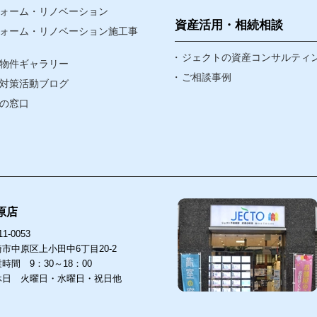
ォーム・リノベーション
なんでも相談窓口
資産活用・相続相談
ォーム・リノベーション施工事
賃貸リノベ
ジェクトの資産コンサルティ
物件ギャラリー
ア
ご相談事例
対策活動ブログ
ア
の窓口
原店
1-0053
市中原区上小田中6丁目20-2
時間 9：30～18：00
休日 火曜日・水曜日・祝日他
店
武蔵小杉店