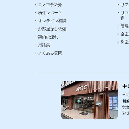
コノマチ紹介
リフ
物件レポート
リフ
町名検索
例
オンライン相談
管理
武蔵小杉エリ
お部屋探し依頼
空室
契約の流れ
武蔵中原エリ
満室
用語集
よくある質問
中
〒21
川崎
営業
定
中原