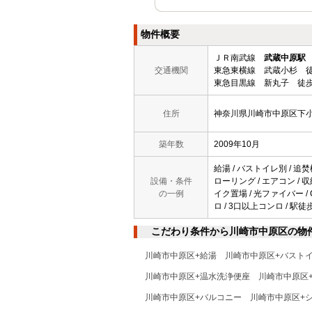
物件概要
ＪＲ南武線
武蔵中原駅
交通機関
東急東横線 武蔵小杉 徒
東急目黒線 新丸子 徒歩
住所
神奈川県川崎市中原区下
築年数
2009年10月
給湯 / バストイレ別 / 追焚
設備・条件
ローリング / エアコン / 収
の一例
イク置場 / 光ファイバー / 
ロ / 3口以上コンロ / 駅徒
こだわり条件から川崎市中原区の物
川崎市中原区+給湯
川崎市中原区+バスト
川崎市中原区+温水洗浄便座
川崎市中原区
川崎市中原区+バルコニー
川崎市中原区+