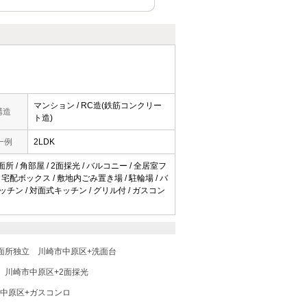
マンション / RC造(鉄筋コンクリー
構造
ト造)
一例
2LDK
所 / 角部屋 / 2面採光 / バルコニー / 全居室フ
 宅配ボックス / 敷地内ごみ置き場 / 駐輪場 / バ
ムキッチン / 対面式キッチン / グリル付 / ガスコン
面所独立
川崎市中原区+洗面台
川崎市中原区+2面採光
中原区+ガスコンロ