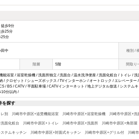
徒歩9分
歩25分
25分
小田中
種別 / 
階層
5階
間取り
機能浴室 / 浴室乾燥機 / 洗面所独立 / 洗面台 / 温水洗浄便座 / 洗面化粧台 / トイレ / 洗面
納 / クロゼット / シューズボックス / TVインターホン / オートロック / エレベーター /
CS / BS / CATV / 平面駐車場 / CATVインターネット / 地上デジタル放送 / システ
歩10分以内 /
件を探す
イレ別
川崎市中原区+追焚機能浴室
川崎市中原区+浴室乾燥機
川崎市中原区+洗
+洗面化粧台
川崎市中原区+トイレ
川崎市中原区+洗面所
川崎市中原区+角部屋
システムキッチン
川崎市中原区+対面式キッチン
川崎市中原区+グリル付
川崎市