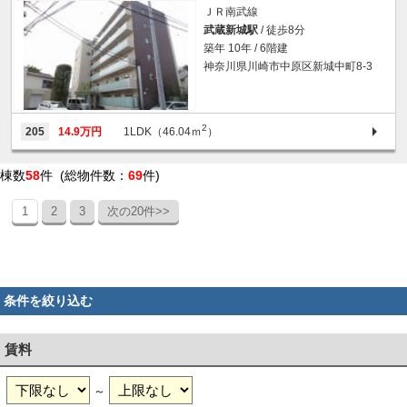
ＪＲ南武線
武蔵新城駅
/ 徒歩8分
築年 10年 / 6階建
神奈川県川崎市中原区新城中町8-3
2
205
14.9万円
1LDK（46.04ｍ
）
棟数
58
件 (総物件数：
69
件)
1
2
3
次の20件>>
条件を絞り込む
賃料
～