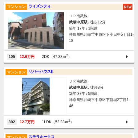
ライズシティ
マンション
ＪＲ南武線
武蔵中原駅
/ 徒歩12分
築年 17年 / 3階建
神奈川県川崎市中原区下小田中5丁目1-
18
2
105
12.6万円
2DK（47.33ｍ
）
リバーハウスⅡ
マンション
ＪＲ南武線
武蔵中原駅
/ 徒歩8分
築年 37年 / 5階建
神奈川県川崎市中原区下新城2丁目1-
46
2
302
12.7万円
1LDK（52.38ｍ
）
ステラホークス
マンション