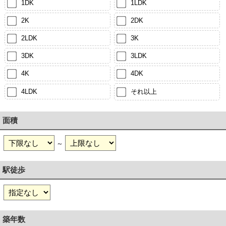
1DK
1LDK
2K
2DK
2LDK
3K
3DK
3LDK
4K
4DK
4LDK
それ以上
面積
～
駅徒歩
築年数