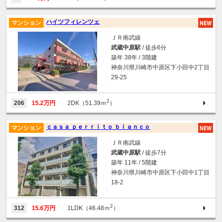
ハイツフィレンツェ
マンション
ＪＲ南武線
武蔵中原駅
/ 徒歩6分
築年 38年 / 3階建
神奈川県川崎市中原区下小田中2丁目
29-25
2
206
15.2万円
2DK（51.39ｍ
）
ｃａｓａ ｐｅｒｒｉｔｏ ｂｌａｎｃｏ
マンション
ＪＲ南武線
武蔵中原駅
/ 徒歩7分
築年 11年 / 5階建
神奈川県川崎市中原区下小田中1丁目
18-2
2
312
15.6万円
1LDK（46.48ｍ
）