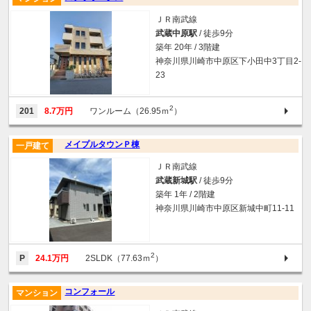
ＪＲ南武線
武蔵中原駅
/ 徒歩9分
築年 20年 / 3階建
神奈川県川崎市中原区下小田中3丁目2-
23
2
201
8.7万円
ワンルーム（26.95ｍ
）
メイプルタウンＰ棟
一戸建て
ＪＲ南武線
武蔵新城駅
/ 徒歩9分
築年 1年 / 2階建
神奈川県川崎市中原区新城中町11-11
2
P
24.1万円
2SLDK（77.63ｍ
）
コンフォール
マンション