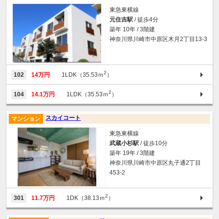
東急東横線
元住吉駅
/ 徒歩4分
築年 10年 / 3階建
神奈川県川崎市中原区木月2丁目13-3
2
102
14万円
1LDK（35.53ｍ
）
2
104
14.1万円
1LDK（35.53ｍ
）
スカイコート
マンション
東急東横線
武蔵小杉駅
/ 徒歩10分
築年 19年 / 3階建
神奈川県川崎市中原区丸子通2丁目
453-2
2
301
11.7万円
1DK（38.13ｍ
）