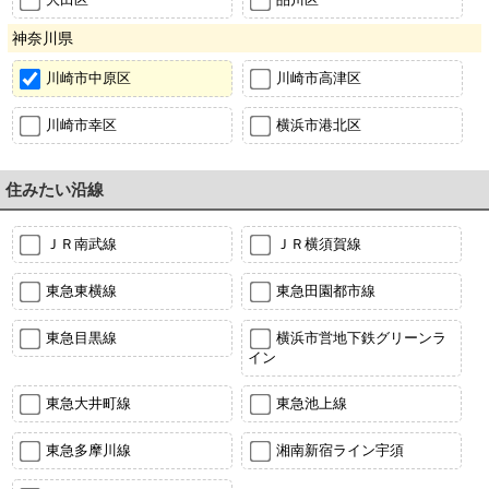
神奈川県
川崎市中原区
川崎市高津区
川崎市幸区
横浜市港北区
住みたい沿線
ＪＲ南武線
ＪＲ横須賀線
東急東横線
東急田園都市線
東急目黒線
横浜市営地下鉄グリーンラ
イン
東急大井町線
東急池上線
東急多摩川線
湘南新宿ライン宇須