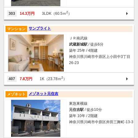
2
303
14.3万円
3LDK（60.5ｍ
）
サンブライト
マンション
ＪＲ南武線
武蔵新城駅
/ 徒歩6分
築年 25年 / 4階建
神奈川県川崎市中原区上小田中3丁目
26-23
2
407
7.8万円
1K（23.78ｍ
）
メゾネット元住吉
メゾネット
東急東横線
元住吉駅
/ 徒歩10分
築年 10年 / 2階建
神奈川県川崎市中原区井田三舞町-13-3