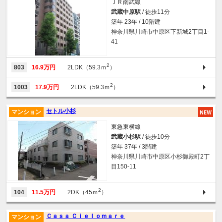
ＪＲ南武線
武蔵中原駅
/ 徒歩11分
築年 23年 / 10階建
神奈川県川崎市中原区下新城2丁目1-
41
2
803
16.9万円
2LDK（59.3ｍ
）
2
1003
17.9万円
2LDK（59.3ｍ
）
セトル小杉
マンション
東急東横線
武蔵小杉駅
/ 徒歩10分
築年 37年 / 3階建
神奈川県川崎市中原区小杉御殿町2丁
目150-11
2
104
11.5万円
2DK（45ｍ
）
Ｃａｓａ Ｃｉｅｌｏｍａｒｅ
マンション