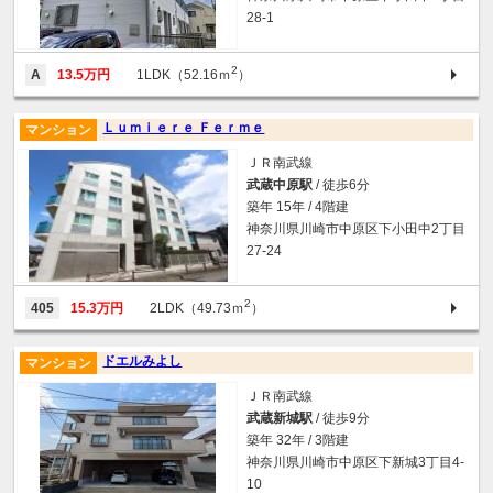
28-1
2
A
13.5万円
1LDK（52.16ｍ
）
Ｌｕｍｉｅｒｅ Ｆｅｒｍｅ
マンション
ＪＲ南武線
武蔵中原駅
/ 徒歩6分
築年 15年 / 4階建
神奈川県川崎市中原区下小田中2丁目
27-24
2
405
15.3万円
2LDK（49.73ｍ
）
ドエルみよし
マンション
ＪＲ南武線
武蔵新城駅
/ 徒歩9分
築年 32年 / 3階建
神奈川県川崎市中原区下新城3丁目4-
10