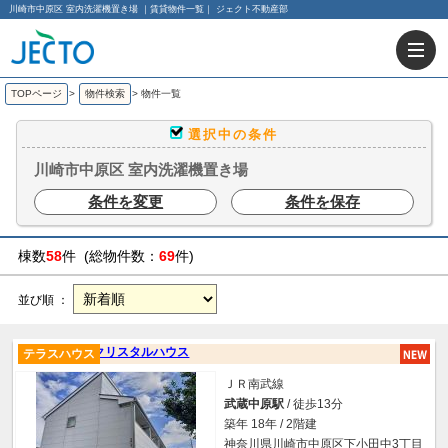
川崎市中原区 室内洗濯機置き場 ｜賃貸物件一覧｜ ジェクト不動産部
TOPページ
>
物件検索
>
物件一覧
選択中の条件
川崎市中原区 室内洗濯機置き場
条件を変更
条件を保存
棟数
58
件 (総物件数：
69
件)
並び順 ：
クリスタルハウス
テラスハウス
ＪＲ南武線
武蔵中原駅
/ 徒歩13分
築年 18年 / 2階建
神奈川県川崎市中原区下小田中3丁目