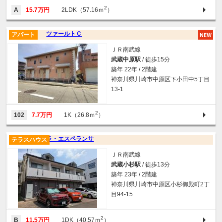
2
A
15.7万円
2LDK（57.16ｍ
）
ツァールトＣ
アパート
ＪＲ南武線
武蔵中原駅
/ 徒歩15分
築年 22年 / 2階建
神奈川県川崎市中原区下小田中5丁目
13-1
2
102
7.7万円
1K（26.8ｍ
）
ラ・エスペランサ
テラスハウス
ＪＲ南武線
武蔵小杉駅
/ 徒歩13分
築年 23年 / 2階建
神奈川県川崎市中原区小杉御殿町2丁
目94-15
2
B
11.5万円
1DK（40.57ｍ
）