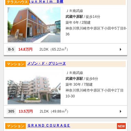
Ｓｕｎ Ｈｅｉｍ Ｂ棟
テラスハウス
ＪＲ南武線
武蔵中原駅
/ 徒歩14分
築年 6年 / 2階建
神奈川県川崎市中原区下小田中5丁目8-
36
2
B-5
14.8万円
2LDK（65.22ｍ
）
メゾン・ド・グリシーヌ
マンション
ＪＲ南武線
武蔵中原駅
/ 徒歩6分
築年 30年 / 7階建
神奈川県川崎市中原区下小田中2丁目
10-30
2
305
13.5万円
2LDK（49.88ｍ
）
ＧＲＡＮＤ ＣＯＵＲＡＧＥ
マンション