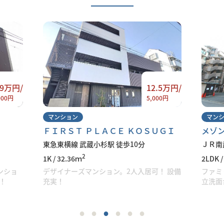
.9万円/
12.5万円/
000円
5,000円
マンション
マン
ＦＩＲＳＴ ＰＬＡＣＥ ＫＯＳＵＧＩ
メゾ
東急東横線 武蔵小杉駅 徒歩10分
ＪＲ南
2
1K / 32.36ｍ
2LDK /
ンショ
デザイナーズマンション。2人入居可！ 設備
ファミ
！
充実！
立洗面