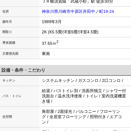
ＪＲ横須賀線「武蔵小杉」駅 徒歩30分
神奈川県川崎市中原区井田中ノ町19-24
住所
1989年3月
築年月
2K (K5.5畳/洋室6畳/洋室4.5畳)
間取り
2
37.65ｍ
専有面積
東南
主要採光面
設備・条件・こだわり
システムキッチン / ガスコンロ / 2口コンロ /
キッチン
給湯 / バストイレ別 / 洗面所独立 / シャワー付
洗面台 / 温水洗浄便座 / トイレ / 室内洗濯機置
バス・トイレ
き場 /
角部屋 / 2面採光 / バルコニー / フローリン
グ / 全居室フローリング / 照明付き / エアコ
住空間
ン /