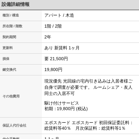
設備詳細情報
アパート / 木造
種別 / 構造
1階 / 2階
所在階 / 階数
2年
契約期間
あり 新賃料 1ヶ月
更新料
要 21,500円
損保
19,800円
鍵交換代
現況優先
光回線の宅内引き込みは入居者様ご
自身で調査が必要です。
ルームシェア・友人
同士の入居不可
その他費用
駆け付けサービス
初期
19,800円
税込
エポスカード エポスカード 初回保証委託料：
保証人代行会社
総賃料等40％ 月次保証料：総賃料等1％
1.1ヶ月
仲介手数料