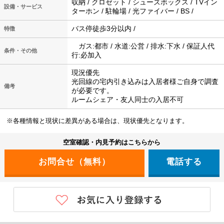
収納 / クロゼット / シューズボックス / TVイン
設備・サービス
ターホン / 駐輪場 / 光ファイバー / BS /
バス停徒歩3分以内 /
特徴
ガス:都市 / 水道:公営 / 排水:下水 / 保証人代
条件・その他
行:必加入
現況優先
光回線の宅内引き込みは入居者様ご自身で調査
備考
が必要です。
ルームシェア・友人同士の入居不可
※各種情報と現状に差異がある場合は、現状優先となります。
空室確認・内見予約はこちらから
電話する