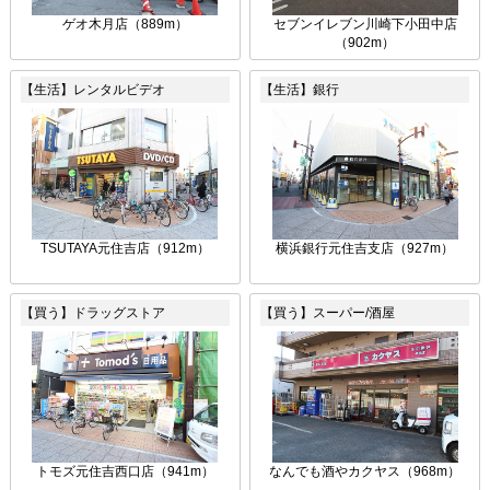
ゲオ木月店（889m）
セブンイレブン川崎下小田中店
（902m）
【生活】レンタルビデオ
【生活】銀行
TSUTAYA元住吉店（912m）
横浜銀行元住吉支店（927m）
【買う】ドラッグストア
【買う】スーパー/酒屋
トモズ元住吉西口店（941m）
なんでも酒やカクヤス（968m）