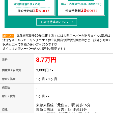
元住吉駅徒歩15分の2K！近くには大型スーパーがあります♪お部屋は
ポイント
清潔なオールフローリングです！独立洗面台や温水洗浄便座など、設備が充実♪
収納も広々で荷物の多い方も安心です◎
近くには大型スーパーがあり便利な環境です！
8.7万円
賃料
3,000円 / -
共益費 / 管理費
1ヶ月 / 1ヶ月
敷金 / 礼金
-
保証金
1ヶ月 / -
敷引 / 償却
東急東横線「元住吉」駅 徒歩15分
東急目黒線「日吉」駅 徒歩23分
交通