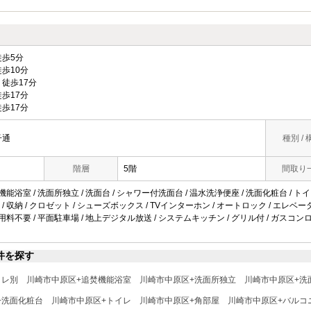
歩5分
歩10分
徒歩17分
歩17分
歩17分
子通
種別 / 
階層
5階
間取り
機能浴室 / 洗面所独立 / 洗面台 / シャワー付洗面台 / 温水洗浄便座 / 洗面化粧台 / トイレ
/ 収納 / クロゼット / シューズボックス / TVインターホン / オートロック / エレベー
使用料不要 / 平面駐車場 / 地上デジタル放送 / システムキッチン / グリル付 / ガスコンロ 
件を探す
イレ別
川崎市中原区+追焚機能浴室
川崎市中原区+洗面所独立
川崎市中原区+洗
+洗面化粧台
川崎市中原区+トイレ
川崎市中原区+角部屋
川崎市中原区+バルコ