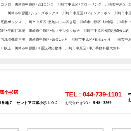
スコンロ
川崎市中原区+2口コンロ
川崎市中原区+フローリング
川崎市中原区+
ット
川崎市中原区+シューズボックス
川崎市中原区+TVインターホン
川崎市中
+宅配ボックス
川崎市中原区+敷地内ごみ置き場
川崎市中原区+駐輪場
川崎市中
原区+平面駐車場
川崎市中原区+地上デジタル放送
川崎市中原区+駅徒歩5分以内
室内洗濯機置き場
川崎市中原区+敷金1ヶ月
川崎市中原区+礼金2ヶ月
川崎市中
２Ｆ以上
川崎市中原区+IT重説対応物件
川崎市中原区+仲介手数料最大無料
蔵小杉店
TEL : 044-739-1101
01番地７ セントア武蔵小杉１０２
3269
お問合わせNO：