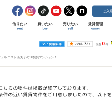
ご入
借りたい
買いたい
売りたい
賃貸管理
rent
buy
sell
owner
0
現在
件
ヴェル エスト 新丸子の1K賃貸マンション！