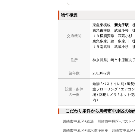
物件概要
東急東横線
新丸子駅
徒
東急東横線 武蔵小杉 徒
交通機関
ＪＲ横須賀線 武蔵小杉 
東急多摩川線 多摩川 徒
ＪＲ南武線 武蔵小杉 徒
住所
神奈川県川崎市中原区丸
築年数
2013年2月
給湯 / バストイレ別 / 追焚
設備・条件
室フローリング / エアコン 
の一例
場 / 防犯カメラ / ネット
内 /
こだわり条件から川崎市中原区の物
川崎市中原区+給湯
川崎市中原区+バスト
川崎市中原区+温水洗浄便座
川崎市中原区