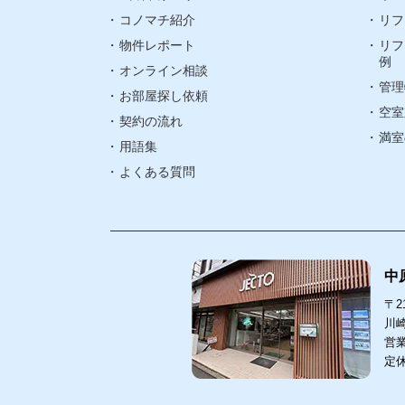
閲覧履歴
コノマチ紹介
リフ
物件レポート
リフ
町名検索
例
オンライン相談
管理
武蔵小杉エリ
お部屋探し依頼
空室
契約の流れ
武蔵中原エリ
満室
用語集
よくある質問
中
〒21
川崎
営業
定
中原