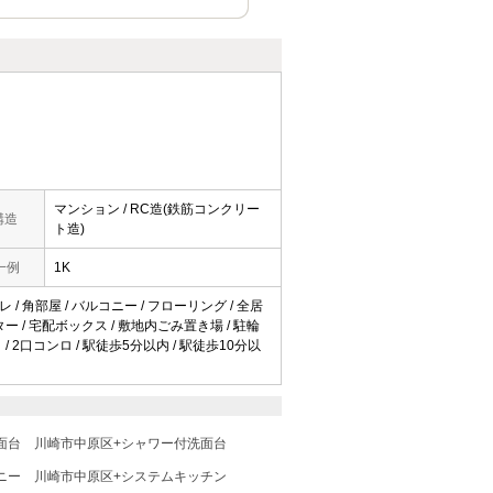
マンション / RC造(鉄筋コンクリー
構造
ト造)
一例
1K
 / 角部屋 / バルコニー / フローリング / 全居
ター / 宅配ボックス / 敷地内ごみ置き場 / 駐輪
/ 2口コンロ / 駅徒歩5分以内 / 駅徒歩10分以
面台
川崎市中原区+シャワー付洗面台
ニー
川崎市中原区+システムキッチン