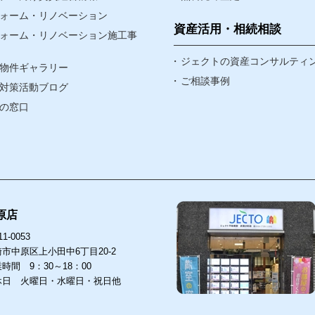
資産・相続
ォーム・リノベーション
なんでも相談窓口
資産活用・相続相談
ォーム・リノベーション施工事
賃貸リノベ
ジェクトの資産コンサルティ
物件ギャラリー
ア
ご相談事例
対策活動ブログ
ア
の窓口
原店
1-0053
市中原区上小田中6丁目20-2
時間 9：30～18：00
休日 火曜日・水曜日・祝日他
店
武蔵小杉店