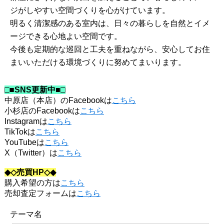
ジがしやすい空間づくりを心がけています。
明るく清潔感のある室内は、日々の暮らしを自然とイメ
ージできる心地よい空間です。
今後も定期的な巡回と工夫を重ねながら、安心してお住
まいいただける環境づくりに努めてまいります。
□■SNS更新中■□
中原店（本店）のFacebookは
こちら
小杉店のFacebookは
こちら
Instagramは
こちら
TikTokは
こちら
YouTubeは
こちら
X（Twitter）は
こちら
◆◇売買HP◇◆
購入希望の方は
こちら
売却査定フォームは
こちら
テーマ名