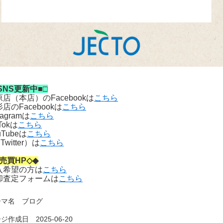
SNS更新中■□
店（本店）のFacebookは
こちら
店のFacebookは
こちら
tagramは
こちら
kTokは
こちら
uTubeは
こちら
Twitter）は
こちら
売買HP◇◆
入希望の方は
こちら
却査定フォームは
こちら
ーマ名
ブログ
ジ作成日 2025-06-20