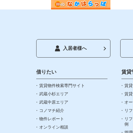
入居者様へ
トップペ
借りたい
借りたい
賃貸
賃貸物件検索専門サイト
お気に入
賃貸
武蔵小杉エリア
賃貸
武蔵中原エリア
オー
閲覧履歴
コノマチ紹介
リフ
物件レポート
リフ
町名検索
例
オンライン相談
管理
武蔵小杉エ