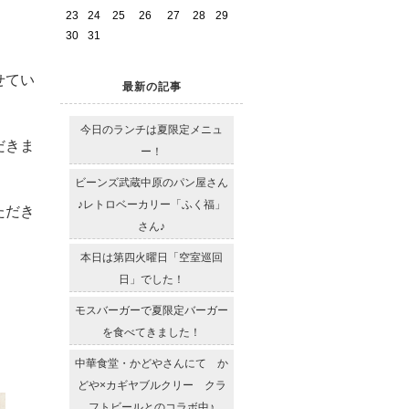
23
24
25
26
27
28
29
30
31
せてい
最新の記事
今日のランチは夏限定メニュ
だきま
ー！
ビーンズ武蔵中原のパン屋さん
♪レトロベーカリー「ふく福」
ただき
さん♪
本日は第四火曜日「空室巡回
日」でした！
モスバーガーで夏限定バーガー
を食べてきました！
中華食堂・かどやさんにて か
どや×カギヤブルクリー クラ
フトビールとのコラボ中♪