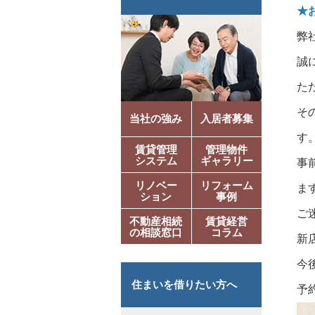
★
弊
誠
た
そ
当社の強み
入居者募集
す
賃貸管理
管理物件
システム
ギャラリー
事
リノベー
リフォーム
ま
ション
事例
ご
不動産相続
賃貸経営
の相談窓口
コラム
新
今
住まいを借りたい方へ
予