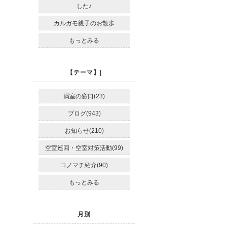
した♪
カルガモ親子のお散歩
もっとみる
【テーマ】|
満室の窓口(23)
ブログ(943)
お知らせ(210)
空室巡回・空室対策活動(99)
コノマチ紹介(90)
もっとみる
月別