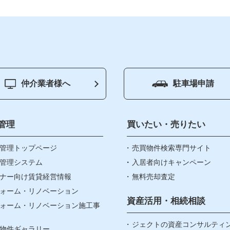
仲介業者様へ
駐車場申請
ージ
賃貸管理
会社
買いたい
お知
管理
買いたい・売りたい
り物件
管理トップページ
売りたい
売買物件検索専門サイト
社長
管理システム
入居者向けキャンペーン
ナー向け賃貸経営情報
無料売却査定
資産・相続
お問
ォーム・リノベーション
なんでも相談窓口
資産活用・相続相談
ォーム・リノベーション施工事
個人
賃貸リノベ
ジェクトの資産コンサルティ
物件ギャラリー
リア