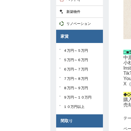
新築物件
リノベーション
家賃
４万円～５万円
□■
中原
５万円～６万円
小杉
Ins
６万円～７万円
Ti
Yo
７万円～８万円
X（
８万円～９万円
◆◇
９万円～１０万円
購
売
１０万円以上
テ
間取り
ペー