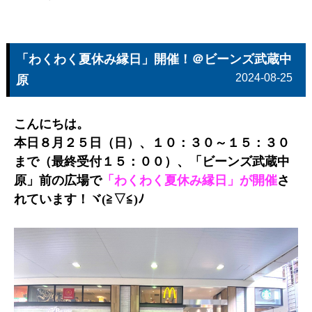
「わくわく夏休み縁日」開催！＠ビーンズ武蔵中
2024-08-25
原
こんにちは。
本日８月２５日（日）、１０：３０～１５：３０
まで（最終受付１５：００）、「ビーンズ武蔵中
原」前の広場で
「わくわく夏休み縁日」が開催
さ
れています！ヾ(≧▽≦)ﾉ