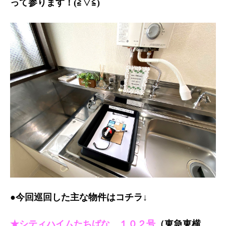
って参ります！(
≧▽≦
)
●今回巡回した主な物件はコチラ↓
★シティハイムたちばな １０２号
（東急東横